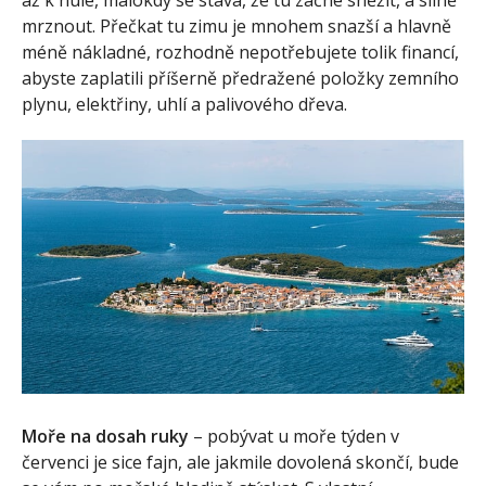
až k nule, málokdy se stává, že tu začne sněžit, a silně
mrznout. Přečkat tu zimu je mnohem snazší a hlavně
méně nákladné, rozhodně nepotřebujete tolik financí,
abyste zaplatili příšerně předražené položky zemního
plynu, elektřiny, uhlí a palivového dřeva.
Moře na dosah ruky
– pobývat u moře týden v
červenci je sice fajn, ale jakmile dovolená skončí, bude