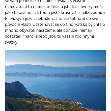
se vám po mořské hladině stýskat. S vlastní
nemovitostí to nemusíte řešit a jste-li milovníky moře
jako takového, a k tomu ještě krásných sladkovodních
Plitvických jezer, nebude vás to ani táhnout do své
původní vlasti. Odstěhovat se do Chorvatska by chtělo
mnoho obyvatel naší země, ale bohužel nemají
dostatek financí anebo jsou tu vázáni rodinnými
svazky.