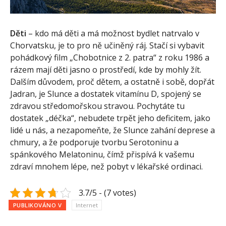
Děti
– kdo má děti a má možnost bydlet natrvalo v
Chorvatsku, je to pro ně učiněný ráj. Stačí si vybavit
pohádkový film „Chobotnice z 2. patra“ z roku 1986 a
rázem mají děti jasno o prostředí, kde by mohly žít.
Dalším důvodem, proč dětem, a ostatně i sobě, dopřát
Jadran, je Slunce a dostatek vitamínu D, spojený se
zdravou středomořskou stravou. Pochytáte tu
dostatek „déčka“, nebudete trpět jeho deficitem, jako
lidé u nás, a nezapomeňte, že Slunce zahání deprese a
chmury, a že podporuje tvorbu Serotoninu a
spánkového Melatoninu, čímž přispívá k vašemu
zdraví mnohem lépe, než pobyt v lékařské ordinaci.
3.7/5 - (7 votes)
PUBLIKOVÁNO V
Internet