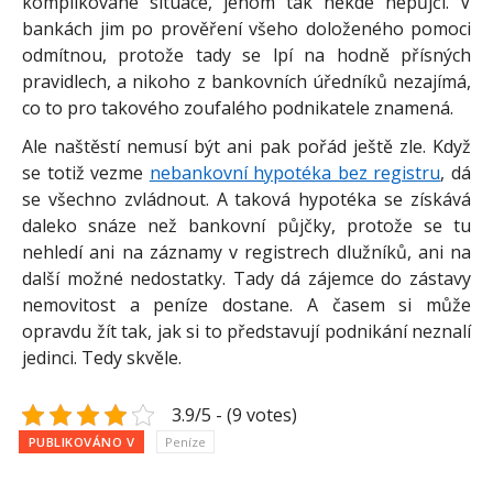
komplikované situace, jenom tak někde nepůjčí. V
bankách jim po prověření všeho doloženého pomoci
odmítnou, protože tady se lpí na hodně přísných
pravidlech, a nikoho z bankovních úředníků nezajímá,
co to pro takového zoufalého podnikatele znamená.
Ale naštěstí nemusí být ani pak pořád ještě zle. Když
se totiž vezme
nebankovní hypotéka bez registru
, dá
se všechno zvládnout. A taková hypotéka se získává
daleko snáze než bankovní půjčky, protože se tu
nehledí ani na záznamy v registrech dlužníků, ani na
další možné nedostatky. Tady dá zájemce do zástavy
nemovitost a peníze dostane. A časem si může
opravdu žít tak, jak si to představují podnikání neznalí
jedinci. Tedy skvěle.
3.9/5 - (9 votes)
PUBLIKOVÁNO V
Peníze