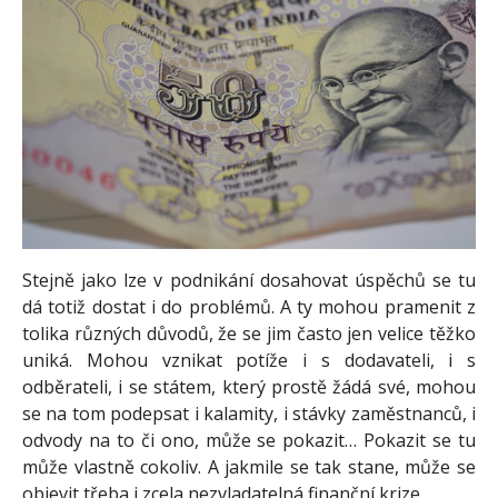
Stejně jako lze v podnikání dosahovat úspěchů se tu
dá totiž dostat i do problémů. A ty mohou pramenit z
tolika různých důvodů, že se jim často jen velice těžko
uniká. Mohou vznikat potíže i s dodavateli, i s
odběrateli, i se státem, který prostě žádá své, mohou
se na tom podepsat i kalamity, i stávky zaměstnanců, i
odvody na to či ono, může se pokazit… Pokazit se tu
může vlastně cokoliv. A jakmile se tak stane, může se
objevit třeba i zcela nezvladatelná finanční krize.