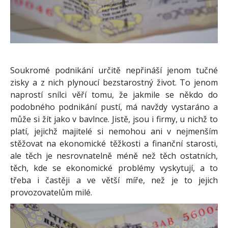
Soukromé podnikání určitě nepřináší jenom tučné
zisky a z nich plynoucí bezstarostný život. To jenom
naprostí snílci věří tomu, že jakmile se někdo do
podobného podnikání pustí, má navždy vystaráno a
může si žít jako v bavlnce. Jistě, jsou i firmy, u nichž to
platí, jejichž majitelé si nemohou ani v nejmenším
stěžovat na ekonomické těžkosti a finanční starosti,
ale těch je nesrovnatelně méně než těch ostatních,
těch, kde se ekonomické problémy vyskytují, a to
třeba i častěji a ve větší míře, než je to jejich
provozovatelům milé.