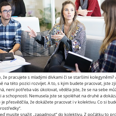
, že pracujete s mladými dívkami či se staršími kolegyněmi? Ať
ně na této pozici rozvíjet. A to, s kým budete pracovat, jste zji
ná, není potřeba vás úkolovat, věděla jste, že se na sebe můž
i a schopnosti. Nemusela jste se spoléhat na druhé a dokáza
te je přesvědčila, že dokážete pracovat i v kolektivu. Co si 
prostředky“.
 teď musíte snažit „zapadnout“ do kolektivu. Z počátku to pr