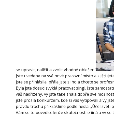
se upravit, nalíčit a zvolit vhodné oblečení.
Jste uvedena na své nové pracovní místo a zjišťujete
jste se přihlásila, přála jste si ho a chcete se profes
Byla jste dosud zvyklá pracovat singl. Jste samostat
váš nadřízený, vy jste také znala dobře své možnost
jste prošla konkurzem, kde si vás vytipovali a vy js
pravdu trochu přikrášlíme podle hesla: „Účel světí 
Vám se to povedlo. Jenže skutečnost je jiná a vy se