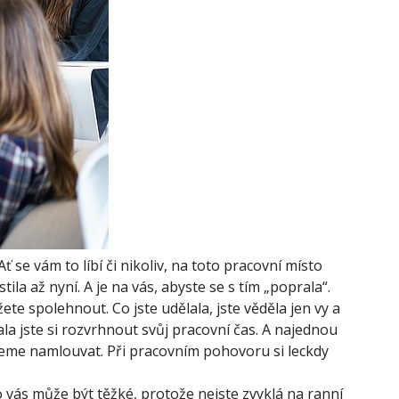
 se vám to líbí či nikoliv, na toto pracovní místo
stila až nyní. A je na vás, abyste se s tím „poprala“.
ete spolehnout. Co jste udělala, jste věděla jen vy a
la jste si rozvrhnout svůj pracovní čas. A najednou
budeme namlouvat. Při pracovním pohovoru si leckdy
o vás může být těžké, protože nejste zvyklá na ranní