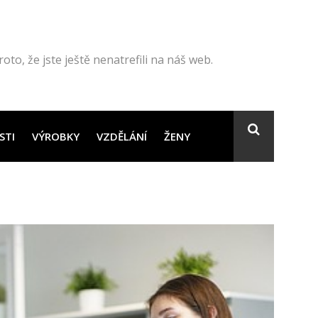
to, že jste ještě nenatrefili na náš web.
STI
VÝROBKY
VZDĚLÁNÍ
ŽENY