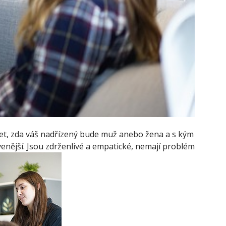
ílet, zda váš nadřízený bude muž anebo žena a s kým
venější. Jsou zdrženlivé a empatické, nemají problém