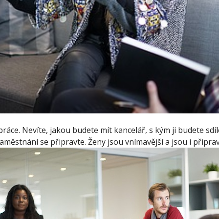
ráce. Nevíte, jakou budete mít kancelář, s kým ji budete sd
aměstnání se připravte. Ženy jsou vnímavější a jsou i připra