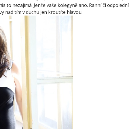
vás to nezajímá. Jenže vaše kolegyně ano. Ranní či odpoledn
y nad tím v duchu jen kroutíte hlavou.