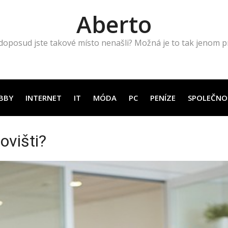
Aberto
doposud jste takové místo nenašli? Možná je to tak jenom pro
BBY
INTERNET
IT
MÓDA
PC
PENÍZE
SPOLEČNO
ovišti?