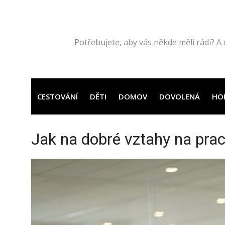
Přeskočit
na
obsah
Potřebujete, aby vás někde měli rádi? A 
CESTOVÁNÍ
DĚTI
DOMOV
DOVOLENÁ
HO
Jak na dobré vztahy na prac