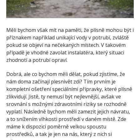
Měli bychom však mít na paměti, že plísně mohou být i
příznakem například unikající vody v potrubí, zvláště
pokud se objeví na nečekaných místech. V takovém
případě je vhodné zavolat instalatéra, který situaci
zhodnotí a potrubí opraví.
Dobrá, ale co bychom měli dělat, pokud zjistíme, že
nám doma začínají plesnivět zdi? Tím prvním je
kompletní ošetření speciálními přípravky, které plísně
zlikvidují. Jistě, ty nemusí být nejlevnější, avšak ve
srovnání s možnými zdravotními riziky se rozhodně
vyplatí. Následně bychom měli zamezit jejich návratu,
a to snížením vlhkosti prostředí v daném místě. Zde
máme k dispozici poměrně velkou spoustu
prostředků, a tak je jen na nás, který z nich si