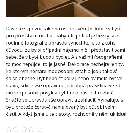
Dávejte si pozor také na osobní věci. Je dobré v bytě
pro představu nechat nábytek, pokud je hezký, ale
rodinné fotografie opravdu vynechte. Je to z toho
důvodu, že by si případní nájemci měli představit sami
sebe, že v bytě budou bydlet. A s vašimi fotografiemi
to moc nepůjde, to je jasné. Dekorace nechejte jen ty,
ke kterým nemáte moc osobní vztah a jsou takové
spíše obecné. Byt nebo cokoliv jiného by mělo být ve
stavu, kdy je vše opraveno, i drobná prasklina ve zdi
může způsobit povyk a byt bude působit rozbitě.
Snažte se opravdu vše opravit a zahladit. Vymalujte si
byt, protože čerstvě namalovaný byt působí velmi
čistě. A když jsme u té čistoty, rozhodně v něm ukliďte!