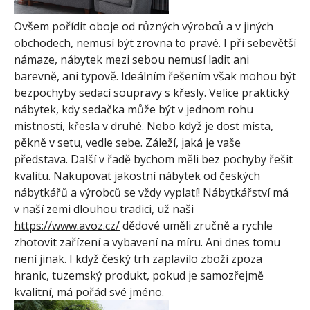
Ovšem pořídit oboje od různých výrobců a v jiných
obchodech, nemusí být zrovna to pravé. I při sebevětší
námaze, nábytek mezi sebou nemusí ladit ani
barevně, ani typově. Ideálním řešením však mohou být
bezpochyby
sedací soupravy s křesly
. Velice praktický
nábytek, kdy sedačka může být v jednom rohu
místnosti, křesla v druhé. Nebo když je dost místa,
pěkně v setu, vedle sebe. Záleží, jaká je vaše
představa. Další v řadě bychom měli bez pochyby řešit
kvalitu. Nakupovat jakostní nábytek od českých
nábytkářů a výrobců se vždy vyplatí! Nábytkářství má
v naší zemi dlouhou tradici, už naši
https://www.avoz.cz/
dědové uměli zručně a rychle
zhotovit zařízení a vybavení na míru. Ani dnes tomu
není jinak. I když český trh zaplavilo zboží zpoza
hranic, tuzemský produkt, pokud je samozřejmě
kvalitní, má pořád své jméno.