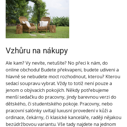
Vzhůru na nákupy
Ale kam? Vy nevíte, netušíte? No přeci k nám, do
online obchodu! Budete překvapeni, budete udiveni a
hlavně se nebudete moct rozhodnout, kterou? Kterou
sedací soupravu vybrat. Vždy to totiž není pouze a
jenom o obývacích pokojích. Někdy potřebujeme
menší sedačku do pracovny, jindy barevnou verzi do
dětského, či studentského pokoje. Pracovny, nebo
pracovní salónky uvítají luxusní provedení v kůži a
ordinace, čekárny, či klasické kanceláře, raději nějakou
bezúdržbovou variantu. Vše tady najdete na jednom