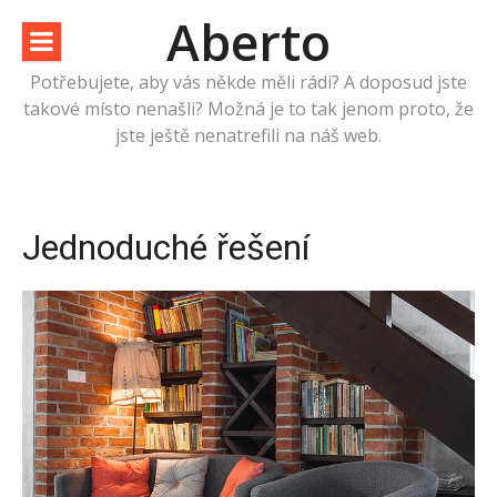
Přeskočit
Aberto
na
obsah
Potřebujete, aby vás někde měli rádi? A doposud jste
takové místo nenašli? Možná je to tak jenom proto, že
jste ještě nenatrefili na náš web.
Jednoduché řešení