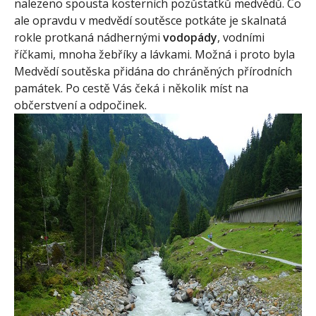
nalezeno spousta kosterních pozůstatků medvědů. Co
ale opravdu v medvědí soutěsce potkáte je skalnatá
rokle protkaná nádhernými
vodopády
, vodními
říčkami, mnoha žebříky a lávkami. Možná i proto byla
Medvědí soutěska přidána do chráněných přírodních
památek. Po cestě Vás čeká i několik míst na
občerstvení a odpočinek.