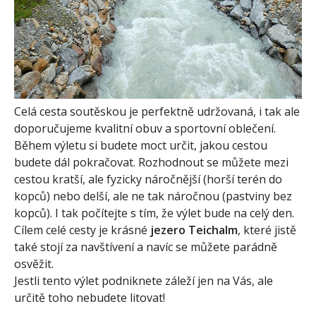
Celá cesta soutěskou je perfektně udržovaná, i tak ale
doporučujeme kvalitní obuv a sportovní oblečení.
Během výletu si budete moct určit, jakou cestou
budete dál pokračovat. Rozhodnout se můžete mezi
cestou kratší, ale fyzicky náročnější (horší terén do
kopců) nebo delší, ale ne tak náročnou (pastviny bez
kopců). I tak počítejte s tím, že výlet bude na celý den.
Cílem celé cesty je krásné
jezero Teichalm
, které jistě
také stojí za navštívení a navíc se můžete parádně
osvěžit.
Jestli tento výlet podniknete záleží jen na Vás, ale
určitě toho nebudete litovat!