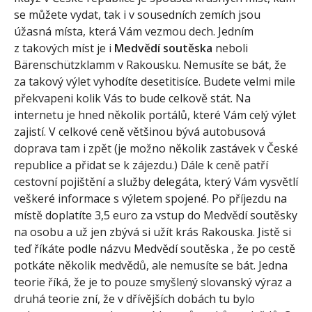
se můžete vydat, tak i v sousedních zemích jsou
úžasná místa, která Vám vezmou dech. Jedním
z takových míst je i
Medvědí soutěska
neboli
Bärenschützklamm v Rakousku. Nemusíte se bát, že
za takový výlet vyhodíte desetitisíce. Budete velmi mile
překvapeni kolik Vás to bude celkově stát. Na
internetu je hned několik portálů, které Vám celý výlet
zajistí. V celkové ceně většinou bývá autobusová
doprava tam i zpět (je možno několik zastávek v České
republice a přidat se k zájezdu.) Dále k ceně patří
cestovní pojištění a služby delegáta, který Vám vysvětlí
veškeré informace s výletem spojené. Po příjezdu na
místě doplatíte 3,5 euro za vstup do Medvědí soutěsky
na osobu a už jen zbývá si užít krás Rakouska. Jistě si
teď říkáte podle názvu Medvědí soutěska , že po cestě
potkáte několik medvědů, ale nemusíte se bát. Jedna
teorie říká, že je to pouze smyšlený slovanský výraz a
druhá teorie zní, že v dřívějších dobách tu bylo