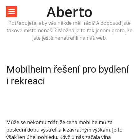
Přeskočit
Aberto
na
obsah
Potřebujete, aby vás někde měli rádi? A doposud jste
takové místo nenašli? Možná je to tak jenom proto, že
jste ještě nenatrefili na náš web.
Mobilheim řešení pro bydlení
i rekreaci
Může se někomu zdát, že cena mobilheimů za
poslední dobu vystřelila k závratným výškám. Je to
však jen úhel pohledu. Když u nás začala vlna