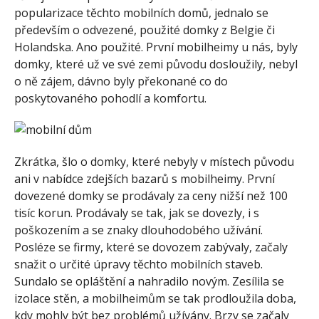
popularizace těchto mobilních domů, jednalo se
především o odvezené, použité domky z Belgie či
Holandska. Ano použité. První mobilheimy u nás, byly
domky, které už ve své zemi původu dosloužily, nebyl
o ně zájem, dávno byly překonané co do
poskytovaného pohodlí a komfortu.
Zkrátka, šlo o domky, které nebyly v místech původu
ani v nabídce zdejších bazarů s mobilheimy. První
dovezené domky se prodávaly za ceny nižší než 100
tisíc korun. Prodávaly se tak, jak se dovezly, i s
poškozením a se znaky dlouhodobého užívání.
Posléze se firmy, které se dovozem zabývaly, začaly
snažit o určité úpravy těchto mobilních staveb.
Sundalo se opláštění a nahradilo novým. Zesílila se
izolace stěn, a mobilheimům se tak prodloužila doba,
kdy mohly být bez problémů užívány. Brzy se začaly