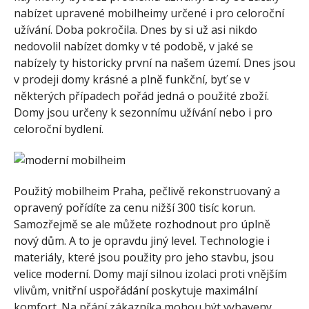
nabízet upravené mobilheimy určené i pro celoroční
užívání. Doba pokročila. Dnes by si už asi nikdo
nedovolil nabízet domky v té podobě, v jaké se
nabízely ty historicky první na našem území. Dnes jsou
v prodeji domy krásné a plně funkční, byť se v
některých případech pořád jedná o použité zboží.
Domy jsou určeny k sezonnímu užívání nebo i pro
celoroční bydlení.
Použitý
mobilheim Praha
, pečlivě rekonstruovaný a
opravený pořídíte za cenu nižší 300 tisíc korun.
Samozřejmě se ale můžete rozhodnout pro úplně
nový dům. A to je opravdu jiný level. Technologie i
materiály, které jsou použity pro jeho stavbu, jsou
velice moderní. Domy mají silnou izolaci proti vnějším
vlivům, vnitřní uspořádání poskytuje maximální
komfort. Na přání zákazníka mohou být vybaveny