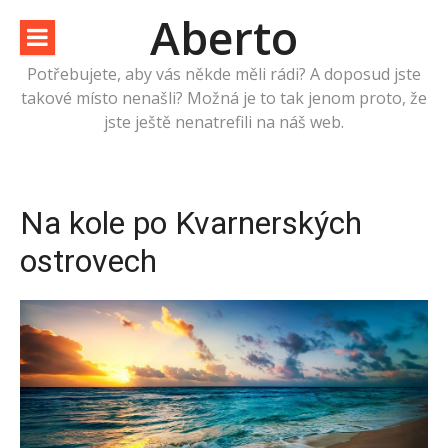
Přeskočit
Aberto
na
obsah
Potřebujete, aby vás někde měli rádi? A doposud jste
takové místo nenašli? Možná je to tak jenom proto, že
jste ještě nenatrefili na náš web.
Na kole po Kvarnerských
ostrovech