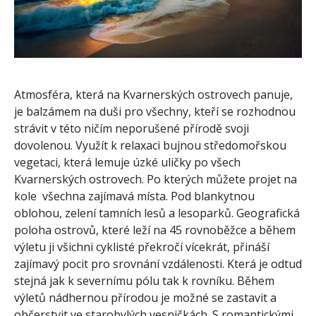
Atmosféra, která na Kvarnerských ostrovech panuje,
je balzámem na duši pro všechny, kteří se rozhodnou
strávit v této ničím neporušené přírodě svoji
dovolenou. Využít k relaxaci bujnou středomořskou
vegetaci, která lemuje úzké uličky po všech
Kvarnerských ostrovech. Po kterých můžete projet na
kole všechna zajímavá místa. Pod blankytnou
oblohou, zelení tamních lesů a lesoparků. Geografická
poloha ostrovů, které leží na 45 rovnoběžce a během
výletu ji všichni cyklisté překročí vícekrát, přináší
zajímavý pocit pro srovnání vzdálenosti. Která je odtud
stejná jak k severnímu pólu tak k rovníku. Během
výletů nádhernou přírodou je možné se zastavit a
občerstvit ve starobylých vesničkách. S romantickými