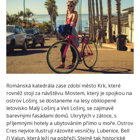
Románská katedrála zase zdobí město Krk, které
rovněž stojí za návštěvu. Mostem, který je spojkou na
ostrov Lošinj, se dostaneme na lesy obklopené
letovisko Malý Lošinj a Veli Lošinj, se zajímavě
barevnými fasádami domů. Ukrytých v zátoce, s
příjemnými hotely a ubytováním přímo u moře. Ostrov
Cres nejvíce ilustrují rázovité vesničky. Lubenice, Bell
či Valun, která leží na pobřeží. Stejně tak historické