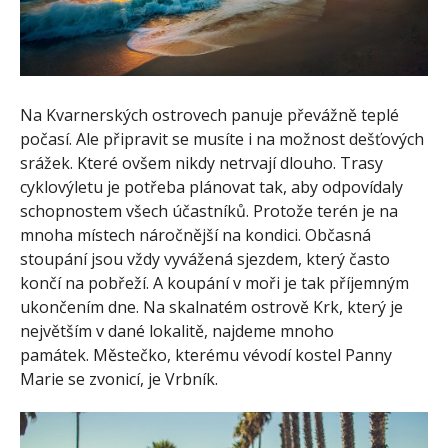
Na Kvarnerských ostrovech panuje převážně teplé
počasí. Ale připravit se musíte i na možnost dešťových
srážek. Které ovšem nikdy netrvají dlouho. Trasy
cyklovýletu je potřeba plánovat tak, aby odpovídaly
schopnostem všech účastníků. Protože terén je na
mnoha místech náročnější na kondici. Občasná
stoupání jsou vždy vyvážená sjezdem, který často
končí na pobřeží. A koupání v moři je tak příjemným
ukončením dne. Na skalnatém ostrově Krk, který je
největším v dané lokalitě, najdeme mnoho
památek. Městečko, kterému vévodí kostel Panny
Marie se zvonicí, je Vrbník.