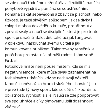
se zde naučí řádnému držení těla a flexibilitě, naučí se
pohybově vyjádřit a pomáhá se soustředěním.
Pomáhá získat sebevědomí a zbavit se plachosti nebo
úzkosti. Je také skvělým způsobem, jak se dívky i
chlapci mohou dozvědět o kultuře, protáhnout a
zpevnit svaly a naučí se disciplíně, která je pro tento
sport příznačná. Balet děti také učí jak fungovat
v kolektivu, naslouchat svému učiteli a jak
komunikovat s publikem. Talentovaný tanečník je
potěchou pro ostatní a přináší radost i sám sobě.
Fotbal
Fotbalové hřiště není pouze místem, kde se mísí
negativní emoce, které může divák zaznamenat na
fotbalových utkáních, kdy se nechávají někteří
fanoušci unést až za hranici slušného chování. Je to
v prvé řadě týmový sport, kde se děti učí koordinaci,
obratnosti, rychlosti a síle. Naučí se zde podporovat
své spoluhráče a díky týmovému úsilí dosáhnout
vítězství.