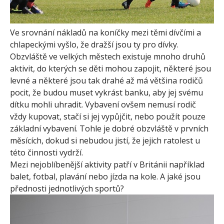
Ve srovnání nákladů na koníčky mezi těmi dívčími a
chlapeckými vyšlo, že dražší jsou ty pro dívky.
Obzvláště ve velkých městech existuje mnoho druhů
aktivit, do kterých se děti mohou zapojit, některé jsou
levné a některé jsou tak drahé až má většina rodičů
pocit, že budou muset vykrást banku, aby jej svému
dítku mohli uhradit. Vybavení ovšem nemusí rodič
vždy kupovat, stačí si jej vypůjčit, nebo použít pouze
základní vybavení. Tohle je dobré obzvláště v prvních
měsících, dokud si nebudou jistí, že jejich ratolest u
této činnosti vydrží.
Mezi nejoblíbenější aktivity patří v Británii například
balet, fotbal, plavání nebo jízda na kole. A jaké jsou
přednosti jednotlivých sportů?