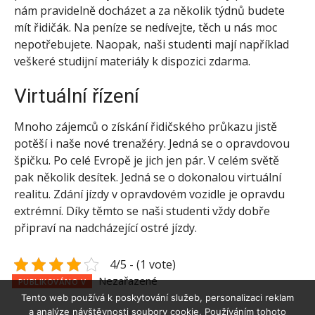
nám pravidelně docházet a za několik týdnů budete
mít řidičák. Na peníze se nedívejte, těch u nás moc
nepotřebujete. Naopak, naši studenti mají například
veškeré studijní materiály k dispozici zdarma.
Virtuální řízení
Mnoho zájemců o získání řidičského průkazu jistě
potěší i naše nové trenažéry. Jedná se o opravdovou
špičku. Po celé Evropě je jich jen pár. V celém světě
pak několik desítek. Jedná se o dokonalou virtuální
realitu. Zdání jízdy v opravdovém vozidle je opravdu
extrémní. Díky těmto se naši studenti vždy dobře
připraví na nadcházející ostré jízdy.
4/5 - (1 vote)
Nezařazené
PUBLIKOVÁNO V
Tento web používá k poskytování služeb, personalizaci reklam
a analýze návštěvnosti soubory cookie. Používáním tohoto