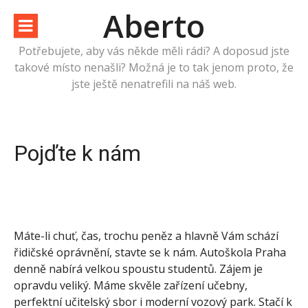
Přeskočit
Aberto
na
obsah
Potřebujete, aby vás někde měli rádi? A doposud jste
takové místo nenašli? Možná je to tak jenom proto, že
jste ještě nenatrefili na náš web.
Pojďte k nám
Máte-li chuť, čas, trochu peněz a hlavně Vám schází
řidičské oprávnění, stavte se k nám.
Autoškola Praha
denně nabírá velkou spoustu studentů. Zájem je
opravdu veliký. Máme skvěle zařízení učebny,
perfektní učitelský sbor i moderní vozový park. Stačí k