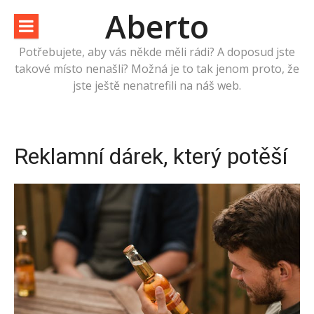
Přeskočit
Aberto
na
obsah
Potřebujete, aby vás někde měli rádi? A doposud jste
takové místo nenašli? Možná je to tak jenom proto, že
jste ještě nenatrefili na náš web.
Reklamní dárek, který potěší