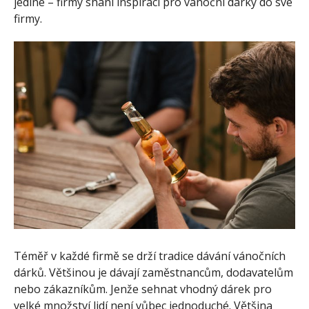
jediné – firmy shání inspiraci pro vánoční dárky do své
firmy.
Téměř v každé firmě se drží tradice dávání vánočních
dárků. Většinou je dávají zaměstnancům, dodavatelům
nebo zákazníkům. Jenže sehnat vhodný dárek pro
velké množství lidí není vůbec jednoduché. Většina