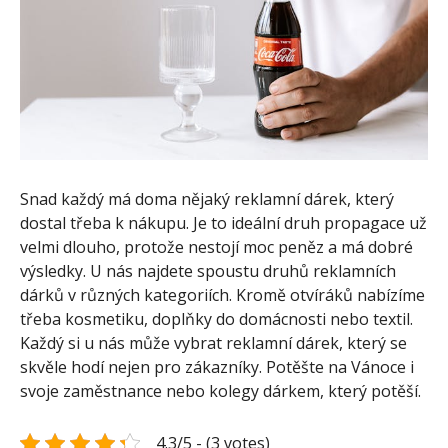
Snad každý má doma nějaký reklamní dárek, který
dostal třeba k nákupu. Je to ideální druh propagace už
velmi dlouho, protože nestojí moc peněz a má dobré
výsledky. U nás najdete spoustu druhů reklamních
dárků v různých kategoriích. Kromě otvíráků nabízíme
třeba kosmetiku, doplňky do domácnosti nebo textil.
Každý si u nás může vybrat reklamní dárek, který se
skvěle hodí nejen pro zákazníky. Potěšte na Vánoce i
svoje zaměstnance nebo kolegy dárkem, který potěší.
4.3/5 - (3 votes)