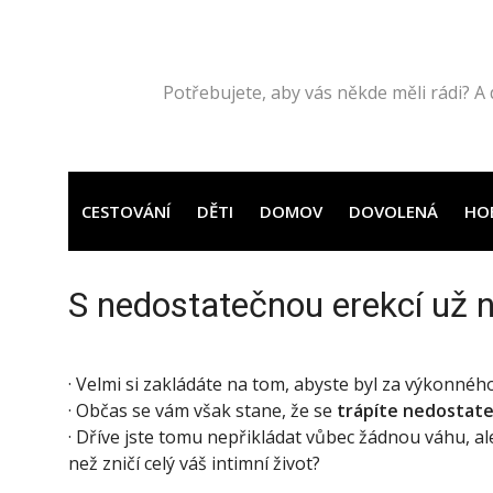
Přeskočit
na
obsah
Potřebujete, aby vás někde měli rádi? A 
CESTOVÁNÍ
DĚTI
DOMOV
DOVOLENÁ
HO
S nedostatečnou erekcí už 
· Velmi si zakládáte na tom, abyste byl za výkonné
· Občas se vám však stane, že se
trápíte nedostate
· Dříve jste tomu nepřikládat vůbec žádnou váhu, ale 
než zničí celý váš intimní život?