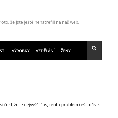
to, že jste ještě nenatrefili na náš web.
STI
VÝROBKY
VZDĚLÁNÍ
ŽENY
 řekl, že je nejvyšší čas, tento problém řešit dříve,