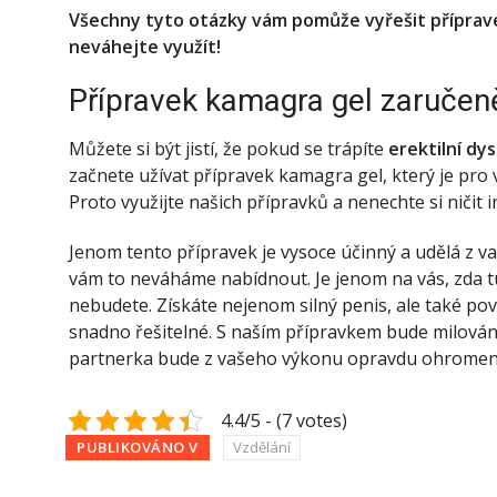
Všechny tyto otázky vám pomůže vyřešit přípravek,
neváhejte využít!
Přípravek kamagra gel zaručeně
Můžete si být jistí, že pokud se trápíte
erektilní dy
začnete užívat
přípravek kamagra gel
, který je pr
Proto využijte našich přípravků a nenechte si ničit 
Jenom tento přípravek je vysoce účinný a udělá z va
vám to neváháme nabídnout. Je jenom na vás, zda tu
nebudete. Získáte nejenom silný penis, ale také pově
snadno řešitelné. S naším přípravkem bude milování
partnerka bude z vašeho výkonu opravdu ohromena a 
4.4/5 - (7 votes)
PUBLIKOVÁNO V
Vzdělání