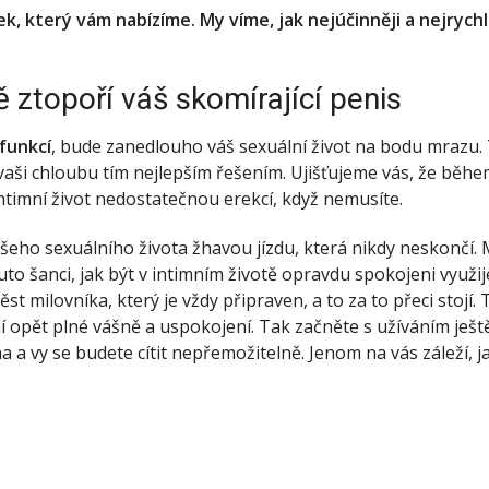
 který vám nabízíme. My víme, jak nejúčinněji a nejrychl
 ztopoří váš skomírající penis
sfunkcí
, bude zanedlouho váš sexuální život na bodu mrazu. 
o vaši chloubu tím nejlepším řešením. Ujišťujeme vás, že běhe
intimní život nedostatečnou erekcí, když nemusíte.
šeho sexuálního života žhavou jízdu, která nikdy neskončí. My
to šanci, jak být v intimním životě opravdu spokojeni využ
st milovníka, který je vždy připraven, a to za to přeci stojí
 opět plné vášně a uspokojení. Tak začněte s užíváním ještě 
vy se budete cítit nepřemožitelně. Jenom na vás záleží, jaký