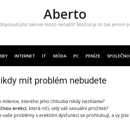
Aberto
doposud jste takové místo nenašli? Možná je to tak jenom pro
BBY
INTERNET
IT
MÓDA
PC
PENÍZE
SPOLEČNO
nikdy mít problém nebudete
ho milence, kterého jeho chlouba nikdy nezklame?
čnou erekcí
, která ničí, celý váš sexuální prožitek?
vaše problémy s erektilní dysfunkcí se prohlubují, a vy jste si