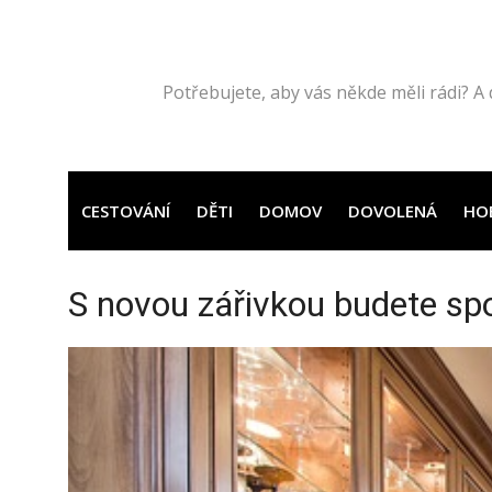
Přeskočit
na
obsah
Potřebujete, aby vás někde měli rádi? A 
CESTOVÁNÍ
DĚTI
DOMOV
DOVOLENÁ
HO
S novou zářivkou budete sp