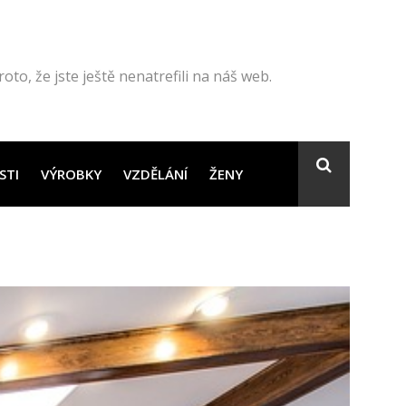
to, že jste ještě nenatrefili na náš web.
STI
VÝROBKY
VZDĚLÁNÍ
ŽENY