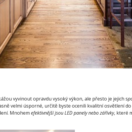
kážou vyvinout opravdu vysoký výkon, ale přesto je jejich s
po
sně velmi úsporné, určitě byste ocenili kvalitní osvětlení d
ětlení. Mnohem
efektivnější jsou LED panely nebo zářivky
, které