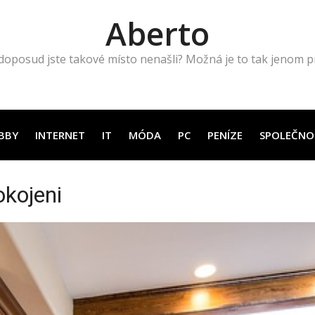
Aberto
doposud jste takové místo nenašli? Možná je to tak jenom pro
BBY
INTERNET
IT
MÓDA
PC
PENÍZE
SPOLEČNO
okojeni