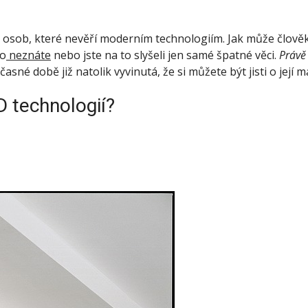
ny osob, které nevěří moderním technologiím. Jak může člově
co
neznáte
nebo jste na to slyšeli jen samé špatné věci.
Právě
né době již natolik vyvinutá, že si můžete být jisti o její ma
D technologií?