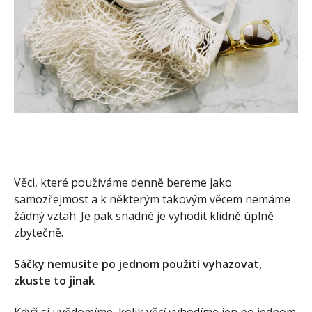
Věci, které používáme denně bereme jako
samozřejmost a k některým takovým věcem nemáme
žádný vztah. Je pak snadné je vyhodit klidně úplně
zbytečně.
Sáčky nemusíte po jednom použití vyhazovat,
zkuste to jinak
Když si uvědomíme, kolik věcí vyhodíme jen po jednom