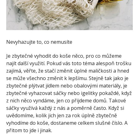
Nevyhazujte to, co nemusíte
Je zbytečné vyhodit do koše něco, pro co můžeme
najít další využití. Pokud vás toto téma alespoň trošku
zajímá, věřte, že stačí změnit úplné maličkosti a hned
se může všechno změnit k lepšímu. Stejně tak jako je
zbytečné plýtvat jídlem nebo obalovými materiály, je
zbytečné vyhazovat sáčky nebo igelitky pokaždé, když
z nich něco vyndáme, jen co přijdeme domů. Takové
sáčky využívá každý z nás a poměrně často. Když si
uvědomíme, kolik jich jen za rok úplně zbytečně
vyhodíme do koše, dostaneme celkem slušné číslo. A
přitom to jde i jinak.