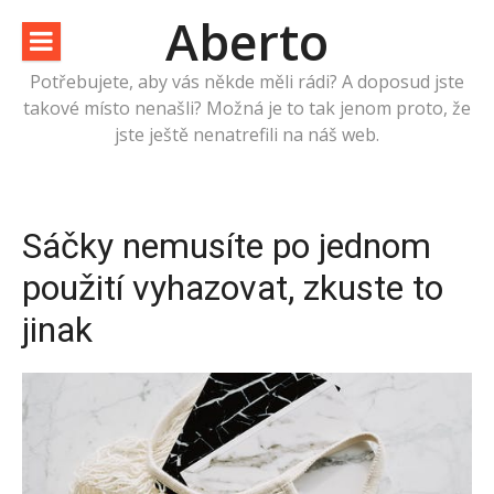
Přeskočit
Aberto
na
obsah
Potřebujete, aby vás někde měli rádi? A doposud jste
takové místo nenašli? Možná je to tak jenom proto, že
jste ještě nenatrefili na náš web.
Sáčky nemusíte po jednom
použití vyhazovat, zkuste to
jinak