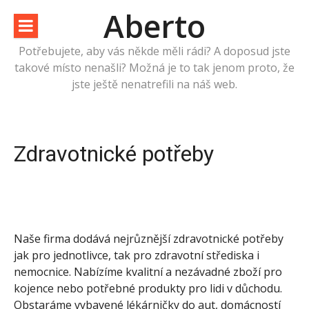
Přeskočit
Aberto
na
obsah
Potřebujete, aby vás někde měli rádi? A doposud jste
takové místo nenašli? Možná je to tak jenom proto, že
jste ještě nenatrefili na náš web.
Zdravotnické potřeby
Naše firma dodává nejrůznější zdravotnické potřeby
jak pro jednotlivce, tak pro zdravotní střediska i
nemocnice. Nabízíme kvalitní a nezávadné zboží pro
kojence nebo potřebné produkty pro lidi v důchodu.
Obstaráme vybavené lékárničky do aut, domácností