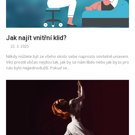
Jak najít vnitřní klid?
22. 3. 2025
Někdy můžete být ze všeho okolo sebe naprosto smrtelně unaveni.
Věci prostě občas nejdou tak, jak by se nám líbilo nebo jak by to pro
nás bylo nejjednodušší. Pokud se…