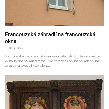
Francouzská zábradlí na francouzská
okna
10. 4. 2022
Francouzská okna jsou úžasná svou velikostí i tím, že skrz ně lze
vystoupit na balkon či terasu. Některé však ani na balkon ani na
terasu nenavazují. I tak ale z…