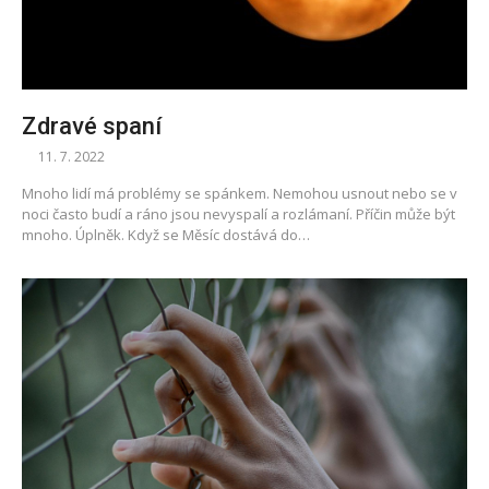
Zdravé spaní
11. 7. 2022
Mnoho lidí má problémy se spánkem. Nemohou usnout nebo se v
noci často budí a ráno jsou nevyspalí a rozlámaní. Příčin může být
mnoho. Úplněk. Když se Měsíc dostává do…