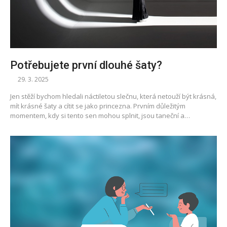
Potřebujete první dlouhé šaty?
29. 3. 2025
Jen stěží bychom hledali náctiletou slečnu, která netouží být krásná,
mít krásné šaty a cítit se jako princezna. Prvním důležitým
momentem, kdy si tento sen mohou splnit, jsou taneční a…