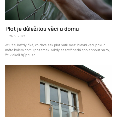
Plot je důležitou věcí u domu
26. 5. 2022
Ať už si každý říká, co chce, tak plot patří mezi hlavní věci, pokud
máte kolem domu pozemek. Nikdy se totiž nedá spolehnout na to,
že v okolí žijí pouze…