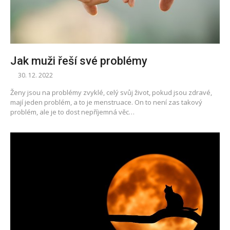
Jak muži řeší své problémy
30. 12. 2022
Ženy jsou na problémy zvyklé, celý svůj život, pokud jsou zdravé,
mají jeden problém, a to je menstruace. On to není zas takový
problém, ale je to dost nepříjemná věc…