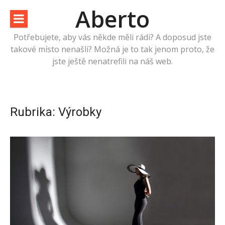
Přeskočit
Aberto
na
obsah
Potřebujete, aby vás někde měli rádi? A doposud jste
takové místo nenašli? Možná je to tak jenom proto, že
jste ještě nenatrefili na náš web.
Rubrika:
Výrobky