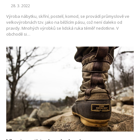
28. 3. 2022
Výroba nábytku, skříní, postelí, komod, se provádí průmyslově ve
velkovýrobnách tzv. jako na běžícím pásu, což není daleko od
pravdy. Mnohých výrobků se lidská ruka téměř nedotkne. V
obchodě si…