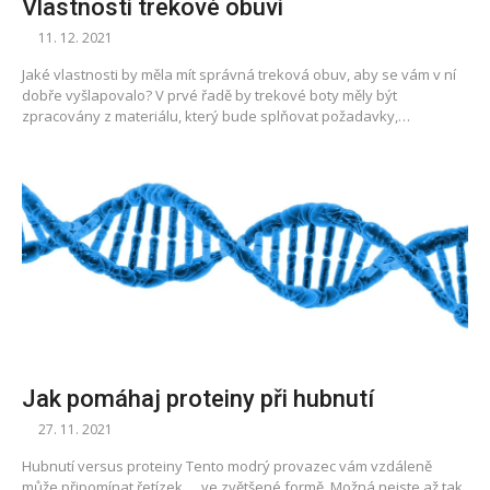
Vlastnosti trekové obuvi
11. 12. 2021
Jaké vlastnosti by měla mít správná treková obuv, aby se vám v ní
dobře vyšlapovalo? V prvé řadě by trekové boty měly být
zpracovány z materiálu, který bude splňovat požadavky,…
Jak pomáhaj proteiny při hubnutí
27. 11. 2021
Hubnutí versus proteiny Tento modrý provazec vám vzdáleně
může připomínat řetízek … ve zvětšené formě. Možná nejste až tak