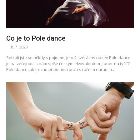
Co je to Pole dance
8. 7. 2023
Setkali jste se někdy s pojmem, jehož svérázný název Pole dance
je na veřejnosti znám spíše českým ekvivalentem „tanec na tyči“?
Pole dance tak trochu připomíná práci s ručním nářadím…