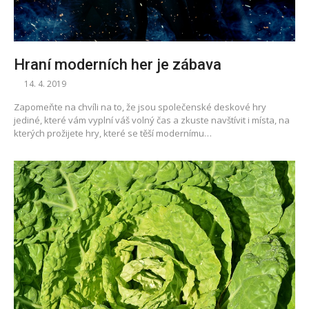
Hraní moderních her je zábava
14. 4. 2019
Zapomeňte na chvíli na to, že jsou společenské deskové hry
jediné, které vám vyplní váš volný čas a zkuste navštívit i místa, na
kterých prožijete hry, které se těší modernímu…