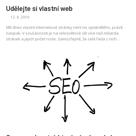
Udělejte si vlastní web
12. 6. 2019
Mít dnes vlastní internetové stránky není nic ojedinělého, právě
naopak. V současnosti je na celosvětové síti více než miliarda
stránek a jejich počet roste. Samozřejmě, že celá řada z nich…