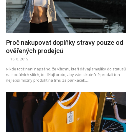
Proč nakupovat doplňky stravy pouze od
ověřených prodejců
18. 8. 2019
Nikde totiž není napsáno, že všichni, kteří dávají smajlíky do statusů
na sociálních sítích, to dělají proto, aby vám skutečně prodali ten
nejlepší možný produkt na trhu za pár kaček.…