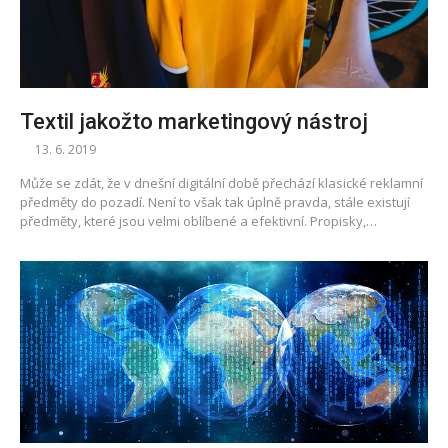
Textil jakožto marketingový nástroj
13. 6. 2019
Může se zdát, že v dnešní digitální době přechází klasické reklamní
předměty do pozadí. Není to však tak úplně pravda, stále existují
předměty, které jsou velmi oblíbené a efektivní. Propisky,…