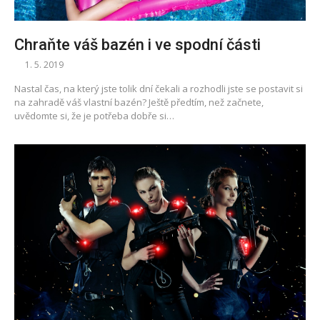
Chraňte váš bazén i ve spodní části
1. 5. 2019
Nastal čas, na který jste tolik dní čekali a rozhodli jste se postavit si
na zahradě váš vlastní bazén? Ještě předtím, než začnete,
uvědomte si, že je potřeba dobře si…