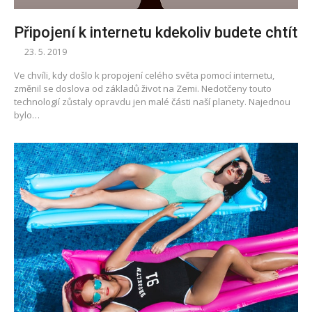
Připojení k internetu kdekoliv budete chtít
23. 5. 2019
Ve chvíli, kdy došlo k propojení celého světa pomocí internetu,
změnil se doslova od základů život na Zemi. Nedotčeny touto
technologií zůstaly opravdu jen malé části naší planety. Najednou
bylo…